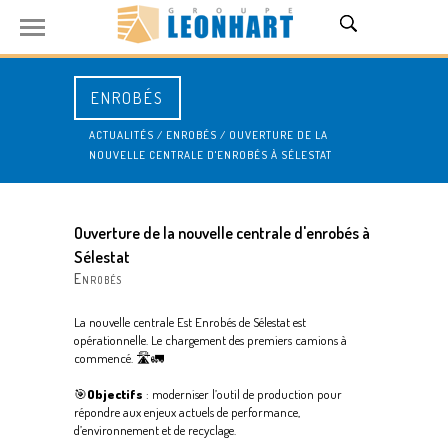
ENROBÉS
ACTUALITÉS
/
ENROBÉS
/
OUVERTURE DE LA
NOUVELLE CENTRALE D'ENROBÉS À SÉLESTAT
Ouverture de la nouvelle centrale d'enrobés à
Sélestat
Enrobés
La nouvelle centrale Est Enrobés de Sélestat est
opérationnelle. Le chargement des premiers camions à
commencé. 🛣️🚛
🎯
Objectifs
: moderniser l’outil de production pour
répondre aux enjeux actuels de performance,
d’environnement et de recyclage.