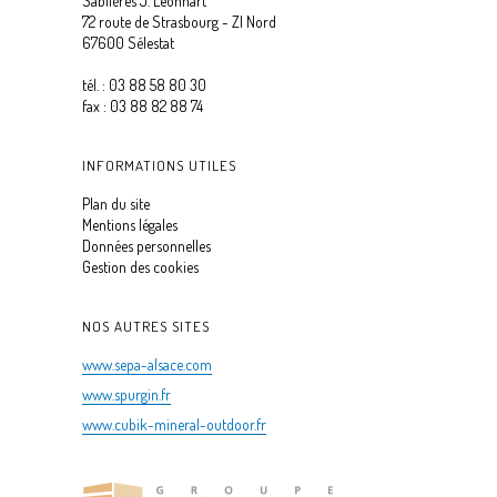
Sablières J. Leonhart
72 route de Strasbourg - ZI Nord
67600 Sélestat
tél. : 03 88 58 80 30
fax : 03 88 82 88 74
INFORMATIONS UTILES
Plan du site
Mentions légales
Données personnelles
Gestion des cookies
NOS AUTRES SITES
www.sepa-alsace.com
www.spurgin.fr
www.cubik-mineral-outdoor.fr