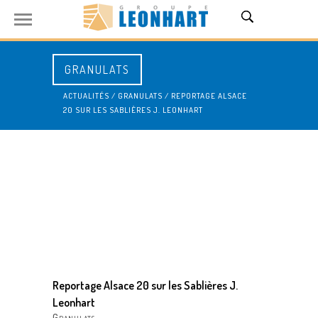
GRANULATS
ACTUALITÉS
/
GRANULATS
/
REPORTAGE ALSACE
20 SUR LES SABLIÈRES J. LEONHART
Reportage Alsace 20 sur les Sablières J.
Leonhart
Granulats