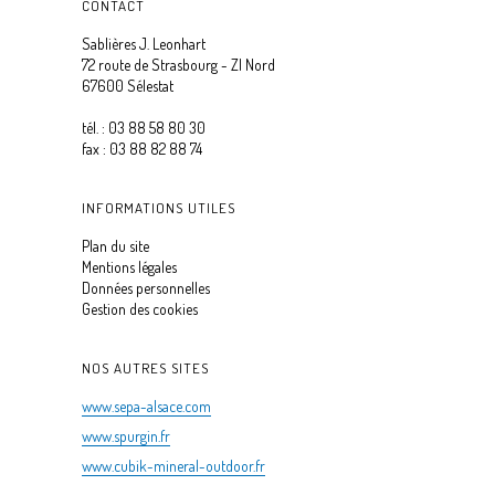
CONTACT
Sablières J. Leonhart
72 route de Strasbourg - ZI Nord
67600 Sélestat
tél. : 03 88 58 80 30
fax : 03 88 82 88 74
INFORMATIONS UTILES
Plan du site
Mentions légales
Données personnelles
Gestion des cookies
NOS AUTRES SITES
www.sepa-alsace.com
www.spurgin.fr
www.cubik-mineral-outdoor.fr