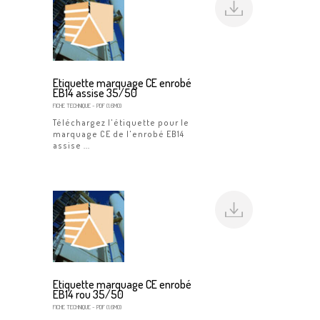
Etiquette marquage CE enrobé
EB14 assise 35/50
FICHE TECHNIQUE
- PDF (1.6MO)
Téléchargez l'étiquette pour le
marquage CE de l'enrobé EB14
assise ...
Etiquette marquage CE enrobé
EB14 rou 35/50
FICHE TECHNIQUE
- PDF (1.6MO)